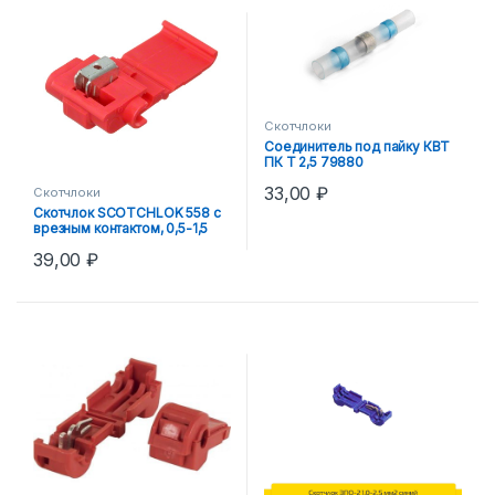
Скотчлоки
Соединитель под пайку КВТ
ПК Т 2,5 79880
33,00
₽
Скотчлоки
Скотчлок SCOTCHLOK 558 с
врезным контактом, 0,5-1,5
кв.мм
39,00
₽