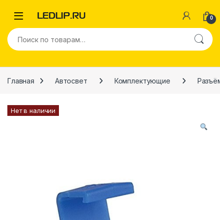
Перейти к навигации
Перейти к содержимому
0
Искать:
Главная
Автосвет
Комплектующие
Разъё
Нет в наличии