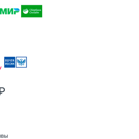
₽
ывы