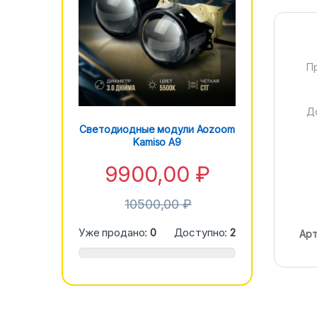
П
Д
Светодиодные модули Aozoom
Kamiso A9
9900,00
₽
10500,00
₽
Уже продано:
0
Доступно:
2
Арт