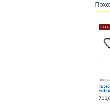
Похо
Нет в
Провод
Прово
Hella 4
700,