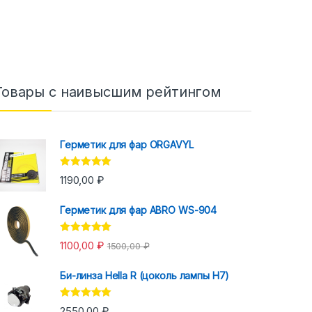
Товары с наивысшим рейтингом
Герметик для фар ORGAVYL
Оценка
5.00
1190,00
₽
из 5
Герметик для фар ABRO WS-904
Оценка
5.00
1100,00
₽
1500,00
₽
из 5
Би-линза Hella R (цоколь лампы H7)
Оценка
5.00
2550,00
₽