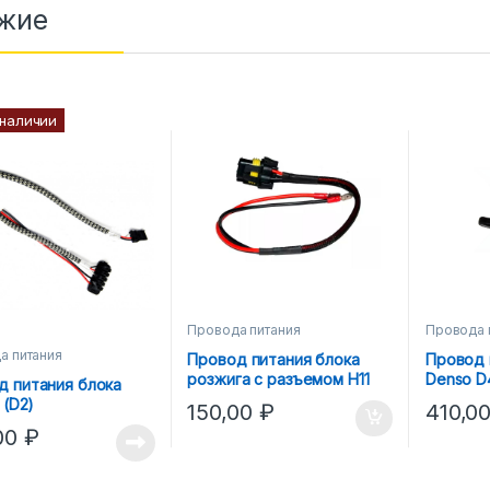
жие
 наличии
Провода питания
Провода 
а питания
Провод питания блока
Провод 
розжига с разъемом H11
Denso D
д питания блока
HB3/HB4
 (D2)
150,00
₽
410,0
00
₽