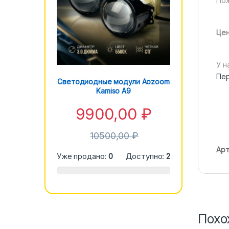
Пож
Цен
У н
Пер
Светодиодные модули Aozoom
Kamiso A9
9900,00
₽
10500,00
₽
Арт
Уже продано:
0
Доступно:
2
Похо