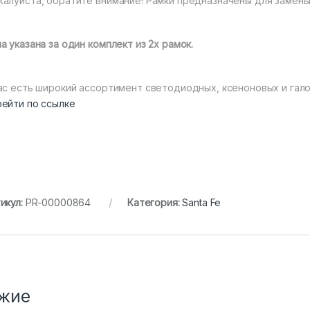
алуйста, обратите внимание! Рамки предназначены для замены 
а указана за один комплект из 2х рамок.
ас есть широкий ассортимент светодиодных, ксеноновых и гало
ейти по ссылке
икул:
PR-00000864
Категория:
Santa Fe
жие