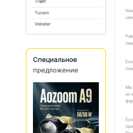
Trajet
Ком
Tucson
све
Veloster
Рам
защ
Специальное
Есл
пом
предложение
Мы 
их 
фар
Есл
при