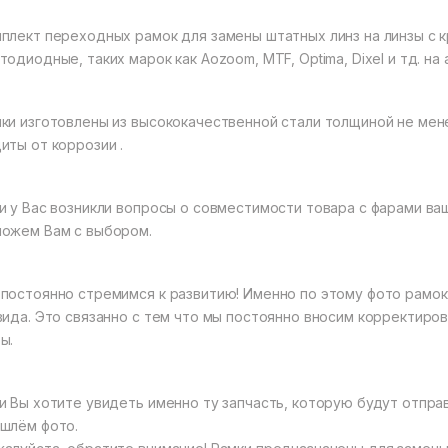
плект переходных рамок для замены штатных линз на линзы с кр
тодиодные, таких марок как Aozoom, MTF, Optima, Dixel и тд. н
ки изготовлены из высококачественной стали толщиной не ме
иты от коррозии .
и у Вас возникли вопросы о совместимости товара с фарами ва
ожем Вам с выбором.
постоянно стремимся к развитию! Именно по этому фото рамок
вида. Это связанно с тем что мы постоянно вносим корректиро
ы.
и Вы хотите увидеть именно ту запчасть, которую будут отпра
шлём фото.