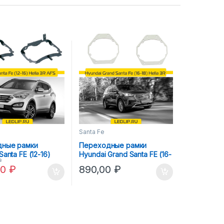
Santa Fe
ные рамки
Переходные рамки
Santa FE (12-16)
Hyundai Grand Santa FE (16-
₽
 AFS
18) Hella 3R
00
₽
890,00
₽