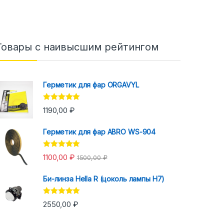
Товары с наивысшим рейтингом
Герметик для фар ORGAVYL
Оценка
5.00
1190,00
₽
из 5
Герметик для фар ABRO WS-904
Оценка
5.00
1100,00
₽
1500,00
₽
из 5
Би-линза Hella R (цоколь лампы H7)
Оценка
5.00
2550,00
₽
из 5