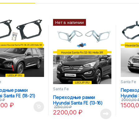
Нет в наличии
e
Santa Fe
Santa Fe
одные рамки
Переход
i Santa FE (18-21)
Hyundai 
Переходные рамки
00
₽
2000,00
lla 3R
Hella 3R
Hyundai Santa FE (13-16)
,00
₽
1500,
2250,00
₽
Hella 3R
2200,00
₽