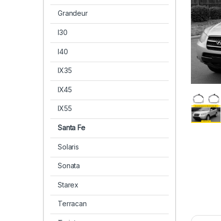
Grandeur
I30
I40
IX35
IX45
IX55
Santa Fe
Solaris
Sonata
Starex
Terracan