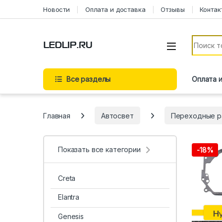
Перейти к навигации
Перейти к содержимому
Новости
Оплата и доставка
Отзывы
Контак
Искать:
Все разделы
Оплата 
Главная
Автосвет
Переходные р
Показать все категории
-
18%
Creta
Elantra
Genesis