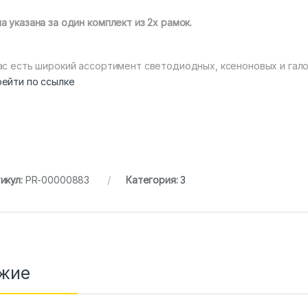
а указана за один комплект из 2х рамок.
ас есть широкий ассортимент светодиодных, ксеноновых и гало
ейти по ссылке
икул:
PR-00000883
Категория:
3
жие