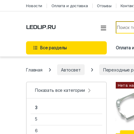
Перейти к навигации
Перейти к содержимому
Новости
Оплата и доставка
Отзывы
Контак
Искать:
Все разделы
Оплата 
Главная
Автосвет
Переходные р
Нет в н
Показать все категории
3
5
6