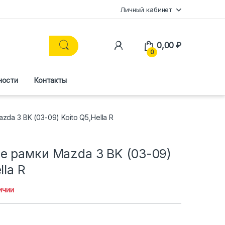
Личный кабинет
0,00
₽
0
ности
Контакты
da 3 BK (03-09) Koito Q5,Hella R
е рамки Mazda 3 BK (03-09)
lla R
ичии