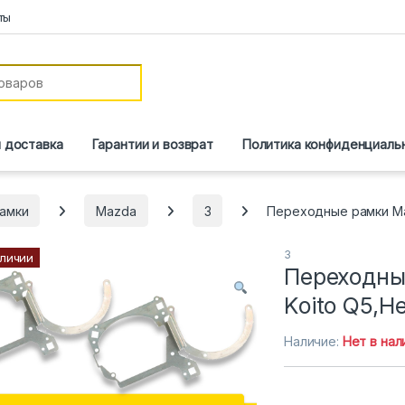
ты
и доставка
Гарантии и возврат
Политика конфиденциаль
амки
Mazda
3
Переходные рамки Maz
3
аличии
Переходны
Koito Q5,He
Наличие:
Нет в нал