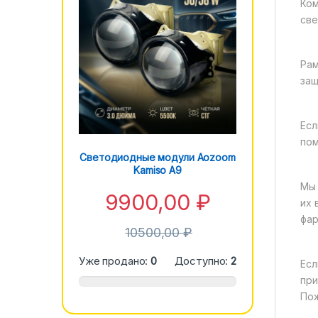
Ком
све
Рам
защ
Есл
пом
Светодиодные модули Aozoom
Kamiso A9
Мы 
9900,00
₽
их 
фар
10500,00
₽
Уже продано:
0
Доступно:
2
Есл
при
Пож