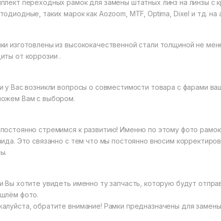
плект переходных рамок для замены штатных линз на линзы с кр
тодиодные, таких марок как Aozoom, MTF, Optima, Dixel и тд. н
ки изготовлены из высококачественной стали толщиной не ме
иты от коррозии .
и у Вас возникли вопросы о совместимости товара с фарами ва
ожем Вам с выбором.
постоянно стремимся к развитию! Именно по этому фото рамок
вида. Это связанно с тем что мы постоянно вносим корректиро
ы.
и Вы хотите увидеть именно ту запчасть, которую будут отпра
шлём фото.
алуйста, обратите внимание! Рамки предназначены для замены 