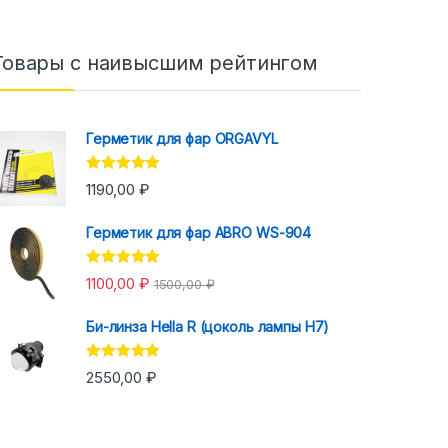
Товары с наивысшим рейтингом
Герметик для фар ORGAVYL
Оценка
5.00
1190,00
₽
из 5
Герметик для фар ABRO WS-904
Оценка
5.00
1100,00
₽
1500,00
₽
из 5
Би-линза Hella R (цоколь лампы H7)
Оценка
5.00
2550,00
₽
из 5