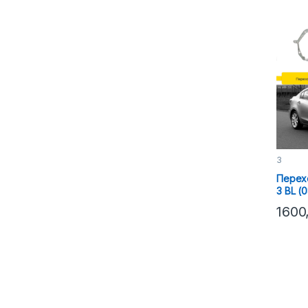
3
Перех
3 BL (
1600