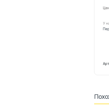
Цен
У н
Пер
Арт
Похо