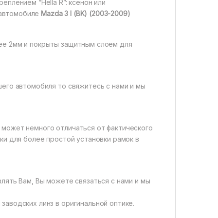
еплением “Hella R”: ксенон или
а автомобиле
Mazda 3 I (BK) (2003-2009)
нее 2мм и покрыты защитным слоем для
шего автомобиля то свяжитесь с нами и мы
 может немного отличаться от фактического
вки для более простой установки рамок в
влять Вам, Вы можете связаться с нами и мы
заводских линз в оригинальной оптике.