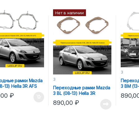
Нет в наличии
3
3
одные рамки Mazda
Переход
08-13) Hella 3R AFS
3 BM (13-
Переходные рамки Mazda
Галоген
3 BL (08-13) Hella 3R
,00
₽
890,0
Ксенон
890,00
₽