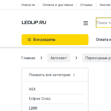
Перейти к навигации
Перейти к содержимому
Новости
Оплата и доставка
Отзывы
Контак
Искать:
Все разделы
Оплата 
Главная
Автосвет
Переходные р
Показать все категории
ASX
Eclipse Cross
L200