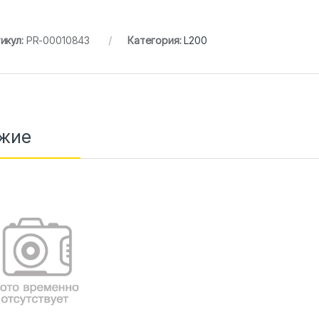
икул:
PR-00010843
Категория:
L200
жие