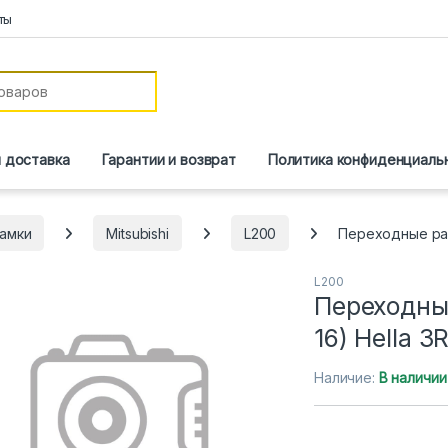
ты
и доставка
Гарантии и возврат
Политика конфиденциаль
амки
Mitsubishi
L200
Переходные рамк
L200
Переходные
16) Hella 3
Наличие:
В наличии