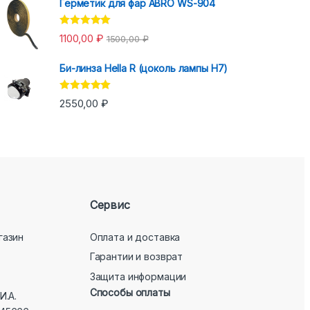
Герметик для фар ABRO WS-904
Оценка
5.00
1100,00
₽
1500,00
₽
из 5
Би-линза Hella R (цоколь лампы H7)
Оценка
5.00
2550,00
₽
из 5
Сервис
газин
Оплата и доставка
Гарантии и возврат
Защита информации
Способы оплаты
И.А.