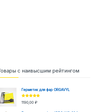
Товары с наивысшим рейтингом
Герметик для фар ORGAVYL
Оценка
5.00
1190,00
₽
из 5