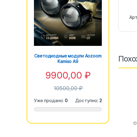
Арт
Светодиодные модули Aozoom
Похо
Kamiso A9
9900,00
₽
10500,00
₽
Уже продано:
0
Доступно:
2