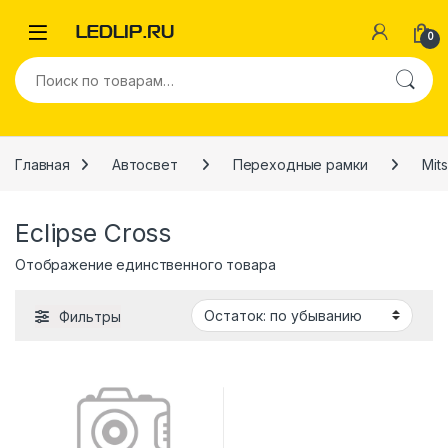
Перейти к навигации
Перейти к содержимому
0
Искать:
Главная
Автосвет
Переходные рамки
Mits
Eclipse Cross
Отображение единственного товара
Фильтры