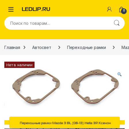
Перейти к навигации
Перейти к содержимому
0
Искать:
Главная
Автосвет
Переходные рамки
Ma
Нет в наличии