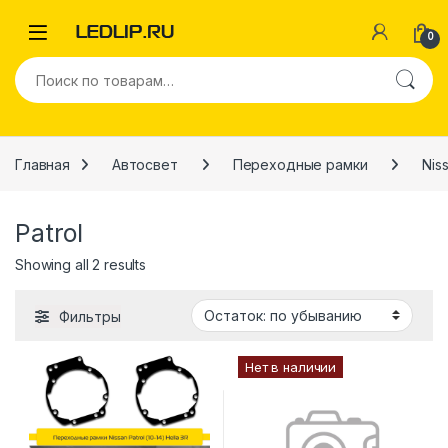
Перейти к навигации
Перейти к содержимому
0
Искать:
Главная
Автосвет
Переходные рамки
Nis
Patrol
Showing all 2 results
Фильтры
Нет в наличии