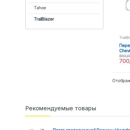
Tahoe
TrailBlazer
TrailB
Пере
Chevr
15) H
890,
700
Отображ
Рекомендуемые товары