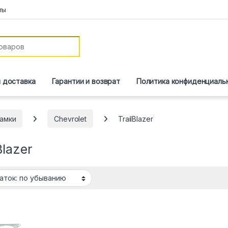
ты
и доставка
Гарантии и возврат
Политика конфиденциаль
амки
Chevrolet
TrailBlazer
Blazer