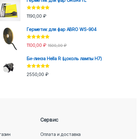
Герметик для фар ORGAVYL
Оценка
5.00
1190,00
₽
из 5
Герметик для фар ABRO WS-904
Оценка
5.00
1100,00
₽
1500,00
₽
из 5
Би-линза Hella R (цоколь лампы H7)
Оценка
5.00
2550,00
₽
из 5
Сервис
газин
Оплата и доставка