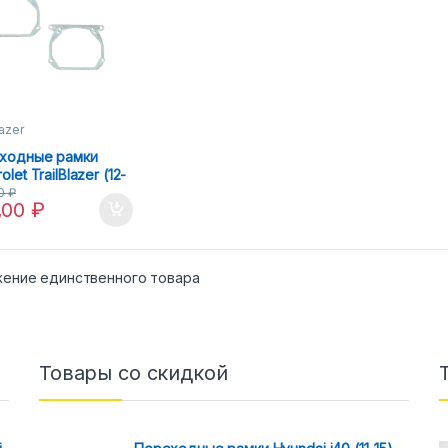
lazer
ходные рамки
olet TrailBlazer (12-
ella 3R
00
₽
,00
₽
ение единственного товара
Товары со скидкой