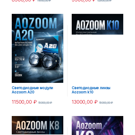
11900,00
₽
12500,00
₽
Светодиодные модули
Светодиодные линзы
Aozoom A20
Aozoom k10
11500,00
₽
13000,00
₽
15000,00
₽
15000,00
₽