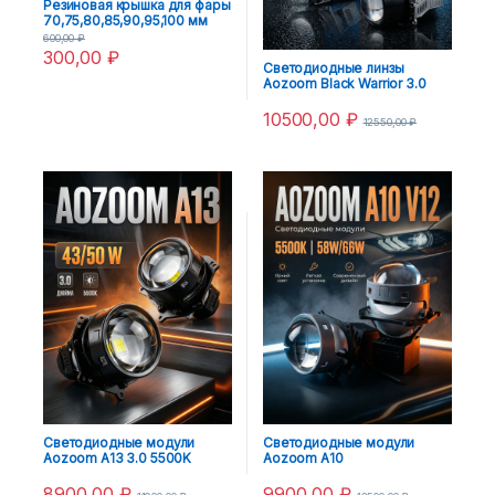
Резиновая крышка для фары
70,75,80,85,90,95,100 мм
600,00
₽
300,00
₽
Светодиодные линзы
Aozoom Black Warrior 3.0
5500K
10500,00
₽
12550,00
₽
Светодиодные модули
Светодиодные модули
Aozoom A13 3.0 5500K
Aozoom A10
8900,00
₽
9900,00
₽