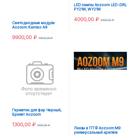
LED лампы Aozoom LED-DRL
PY21W, WY21W
4000,00
₽
5500,00
₽
Светодиодные модули
Aozoom Kamiso A9
9900,00
₽
10500,00
₽
Герметик для фар Черный,
Брикет Aozoom
1300,00
₽
1500,00
₽
Линзы в ПТФ Aozoom M9
универсальный крепёж