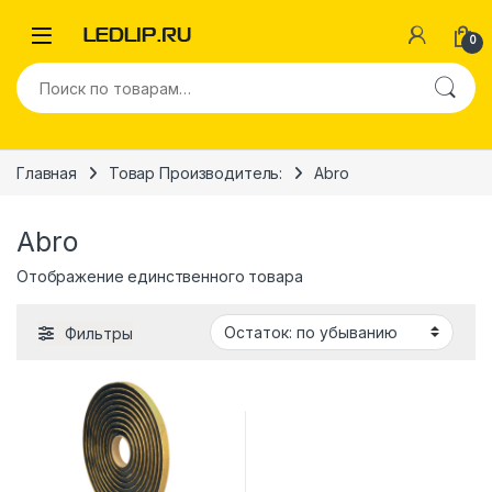
Перейти к навигации
Перейти к содержимому
0
Искать:
Главная
Товар Производитель:
Abro
Abro
Отображение единственного товара
Фильтры