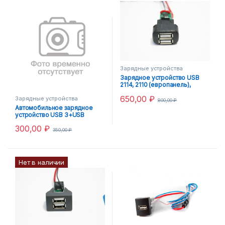
Зарядные устройства
Зарядное устройство USB
2114, 2110 (европанель),
Калина, Chevrolet Niva – 2
650,00
₽
Зарядные устройства
разъема
800,00
₽
Автомобильное зарядное
устройство USB 3+USB
300,00
₽
350,00
₽
Нет в наличии