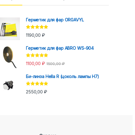
Герметик для фар ORGAVYL
Оценка
5.00
1190,00
₽
из 5
Герметик для фар ABRO WS-904
Оценка
5.00
1100,00
₽
1500,00
₽
из 5
Би-линза Hella R (цоколь лампы H7)
Оценка
5.00
2550,00
₽
из 5