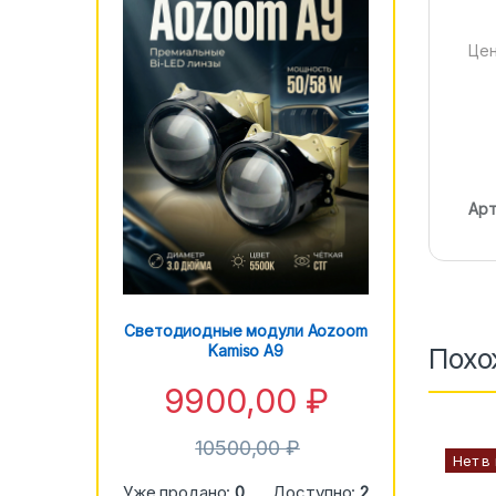
Цен
Арт
Светодиодные модули Aozoom
Kamiso A9
Похо
9900,00
₽
10500,00
₽
Нет в
Уже продано:
0
Доступно:
2