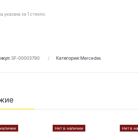
а указана за 1 стекло.
икул:
SF-00003790
Категория:
Mercedes
жие
 наличии
Нет в наличии
Нет в н