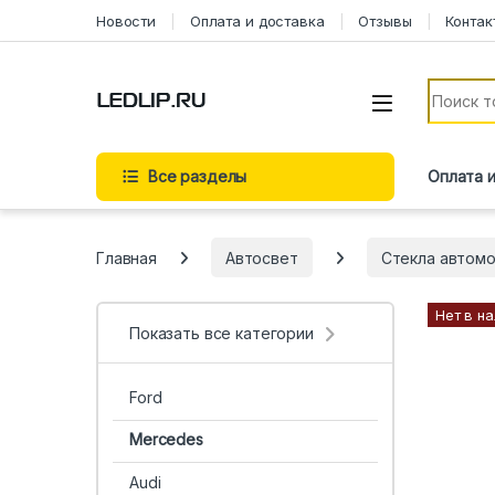
Перейти к навигации
Перейти к содержимому
Новости
Оплата и доставка
Отзывы
Контак
Искать:
Все разделы
Оплата 
Главная
Автосвет
Стекла автом
Нет в н
Показать все категории
Ford
Mercedes
Audi