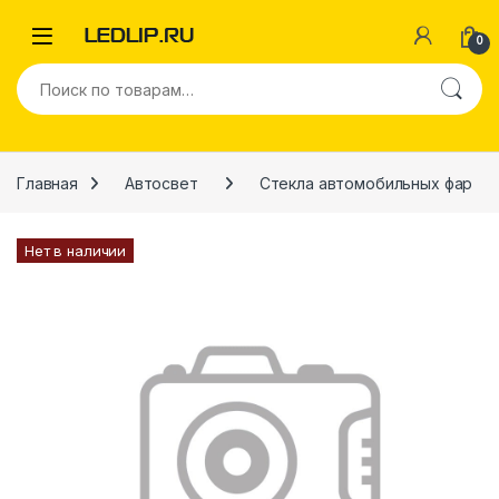
Перейти к навигации
Перейти к содержимому
0
Искать:
Главная
Автосвет
Стекла автомобильных фар
Нет в наличии