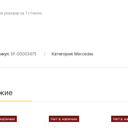
а указана за 1 стекло.
икул:
SF-00003475
Категория:
Mercedes
жие
 наличии
Нет в наличии
Нет в н