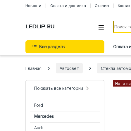
Перейти к навигации
Перейти к содержимому
Новости
Оплата и доставка
Отзывы
Контак
Искать:
Все разделы
Оплата 
Главная
Автосвет
Стекла автом
Нет в н
Показать все категории
Ford
Mercedes
Audi