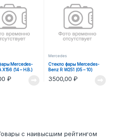
s
Mercedes
фары Mercedes-
Стекло фары Mercedes-
 X156 (14 – H.В.)
Benz R W251 (05 – 10)
)
(ПРАВОЕ)
00
₽
3500,00
₽
Товары с наивысшим рейтингом