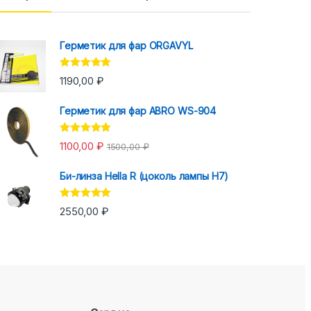
Герметик для фар ORGAVYL
Оценка
5.00
1190,00
₽
из 5
Герметик для фар ABRO WS-904
Оценка
5.00
1100,00
₽
1500,00
₽
из 5
Би-линза Hella R (цоколь лампы H7)
Оценка
5.00
2550,00
₽
из 5