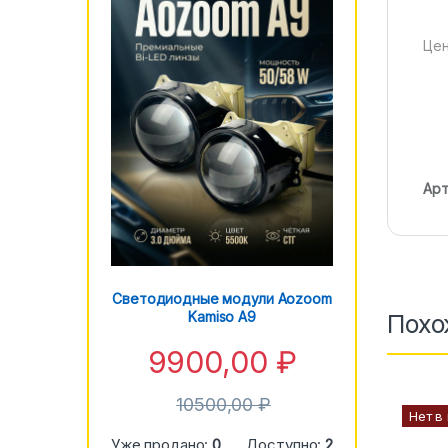
Цен
Арт
Светодиодные модули Aozoom
Kamiso A9
Похо
9900,00
₽
10500,00
₽
Нет в
Уже продано:
0
Доступно:
2