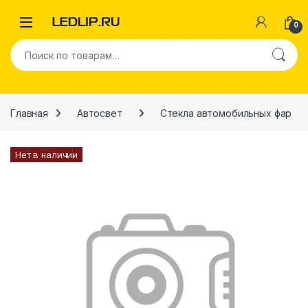
Перейти к навигации
Перейти к содержимому
0
Искать:
Главная
Автосвет
Стекла автомобильных фар
Нет в наличии