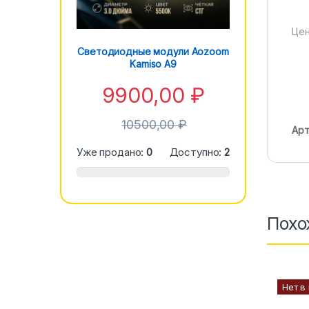
Цен
Светодиодные модули Aozoom
Kamiso A9
9900,00
₽
10500,00
₽
Арт
Уже продано:
0
Доступно:
2
Похо
Нет в