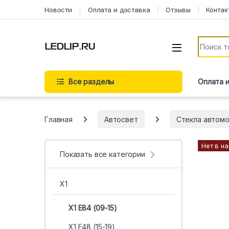
Перейти к навигации
Перейти к содержимому
Новости
Оплата и доставка
Отзывы
Контак
Искать:
Все разделы
Оплата 
Главная
Автосвет
Стекла автом
Нет в н
Показать все категории
X1
X1 E84 (09-15)
X1 F48 (15-19)