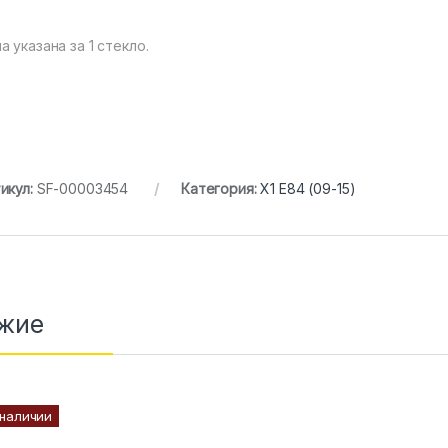
а указана за 1 стекло.
икул:
SF-00003454
Категория:
X1 E84 (09-15)
жие
 наличии