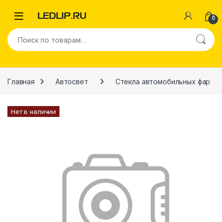
Перейти к навигации
Перейти к содержимому
0
Искать:
Главная
Автосвет
Стекла автомобильных фар
Нет в наличии