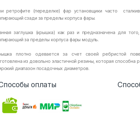
ри ретрофите (переделке) фар установщики часто сталкив
ыпирающий сзади за пределы корпуса фары.
анная заглушка (крышка) как раз и предназначена для того
ыпирающий за пределы корпуса фары модуль.
рышка плотно одевается за счет своей ребристой пове
зготовлена из довольно эластичной резины, которая способна р
ирокий диапазон посадочных диаметров.
Способы оплаты
Спосо