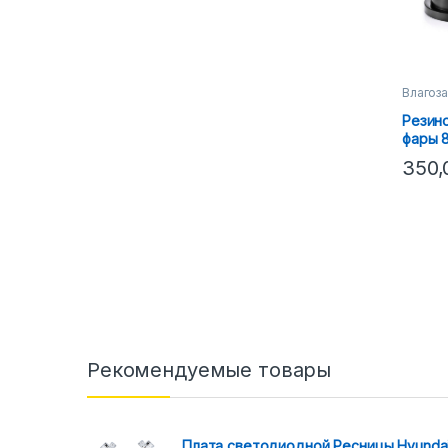
Влагоз
Резин
фары 8
350
Рекомендуемые товары
Плата светодиодной Ресницы Hyunda