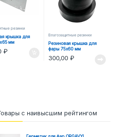
итные резинки
Влагозащитные резинки
ая крышка для
0х65 мм
Резиновая крышка для
фары 75х60 мм
0
₽
300,00
₽
Товары с наивысшим рейтингом
Герметик для фар ORGAVYL