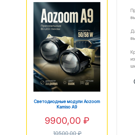
П
в
Д
в
К
и
ш
Светодиодные модули Aozoom
Kamiso A9
9900,00
₽
10500,00
₽