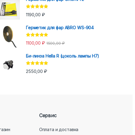
Оценка
5.00
1190,00
₽
из 5
Герметик для фар ABRO WS-904
Оценка
5.00
1100,00
₽
1500,00
₽
из 5
Би-линза Hella R (цоколь лампы H7)
Оценка
5.00
2550,00
₽
из 5
Сервис
газин
Оплата и доставка