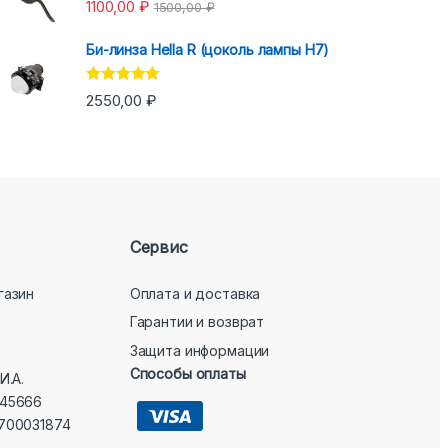
Оценка
5.00
1100,00
₽
1500,00
₽
из 5
Би-линза Hella R (цоколь лампы H7)
Оценка
5.00
2550,00
₽
из 5
Сервис
газин
Оплата и доставка
Гарантии и возврат
Защита информации
Способы оплаты
И.А.
45666
700031874