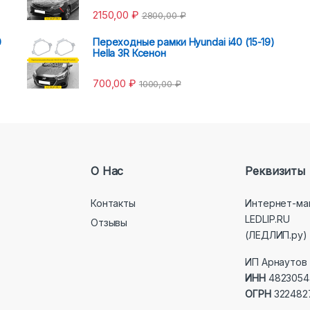
2150,00
₽
2800,00
₽
0
Переходные рамки Hyundai i40 (15-19)
Hella 3R Ксенон
700,00
₽
1000,00
₽
О Нас
Реквизиты
Контакты
Интернет-ма
LEDLIP.RU
Отзывы
(ЛЕДЛИП.ру)
ИП Арнаутов 
ИНН
4823054
ОГРН
322482