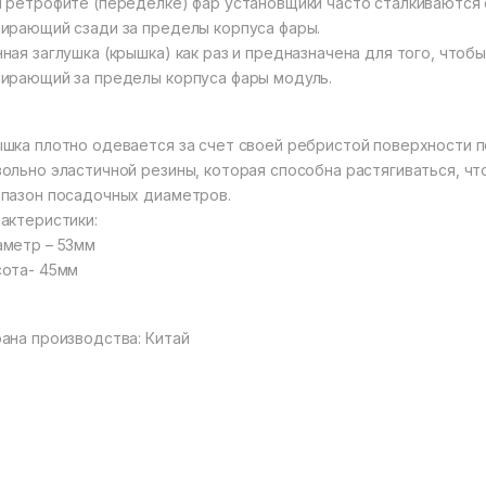
 ретрофите (переделке) фар установщики часто сталкиваются 
ирающий сзади за пределы корпуса фары.
ная заглушка (крышка) как раз и предназначена для того, чтоб
ирающий за пределы корпуса фары модуль.
шка плотно одевается за счет своей ребристой поверхности п
ольно эластичной резины, которая способна растягиваться, чт
пазон посадочных диаметров.
актеристики:
метр – 53мм
ота- 45мм
ана производства: Китай