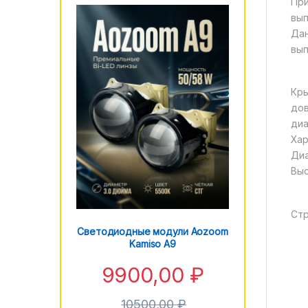
При
вып
Дан
вып
Кры
дов
диа
Хар
Диа
Выс
Стр
Светодиодные модули Aozoom
Kamiso A9
9900,00
₽
10500,00
₽