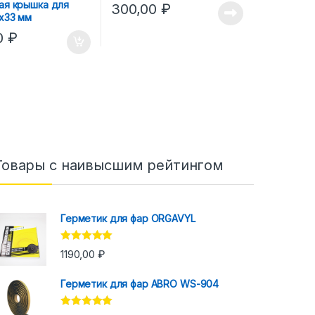
ая крышка для
300,00
₽
х33 мм
0
₽
Товары с наивысшим рейтингом
Герметик для фар ORGAVYL
Оценка
5.00
1190,00
₽
из 5
Герметик для фар ABRO WS-904