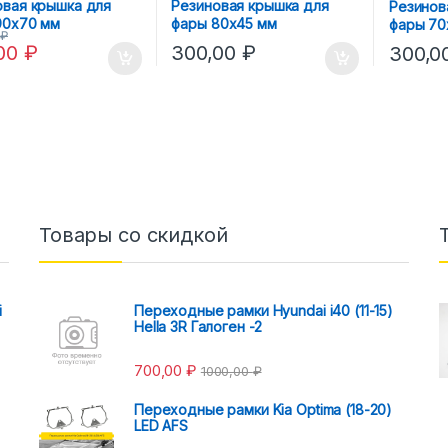
овая крышка для
Резиновая крышка для
Резинов
90х70 мм
фары 80х45 мм
фары 70
0
₽
,00
₽
300,00
₽
300,0
Товары со скидкой
i
Переходные рамки Hyundai i40 (11-15)
Hella 3R Галоген -2
700,00
₽
1000,00
₽
Переходные рамки Kia Optima (18-20)
LED AFS