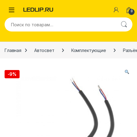
Перейти к навигации
Перейти к содержимому
0
Искать:
Главная
Автосвет
Комплектующие
Разъё
-
9%