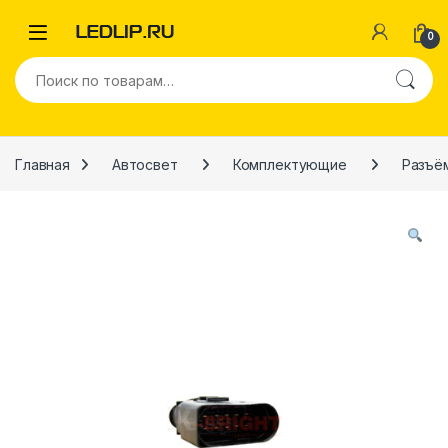
Перейти к навигации
Перейти к содержимому
0
Искать:
Главная
Автосвет
Комплектующие
Разъё