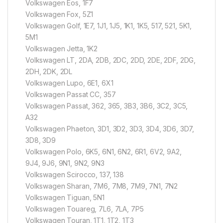
Volkswagen Eos, 1F7
Volkswagen Fox, 5Z1
Volkswagen Golf, 1E7, 1J1, 1J5, 1K1, 1K5, 517, 521, 5K1,
5M1
Volkswagen Jetta, 1K2
Volkswagen LT, 2DA, 2DB, 2DC, 2DD, 2DE, 2DF, 2DG,
2DH, 2DK, 2DL
Volkswagen Lupo, 6E1, 6X1
Volkswagen Passat CC, 357
Volkswagen Passat, 362, 365, 3B3, 3B6, 3C2, 3C5,
A32
Volkswagen Phaeton, 3D1, 3D2, 3D3, 3D4, 3D6, 3D7,
3D8, 3D9
Volkswagen Polo, 6K5, 6N1, 6N2, 6R1, 6V2, 9A2,
9J4, 9J6, 9N1, 9N2, 9N3
Volkswagen Scirocco, 137, 138
Volkswagen Sharan, 7M6, 7M8, 7M9, 7N1, 7N2
Volkswagen Tiguan, 5N1
Volkswagen Touareg, 7L6, 7LA, 7P5
Volkswagen Touran, 1T1, 1T2, 1T3