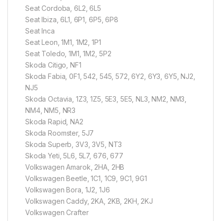
Seat Cordoba, 6L2, 6L5
Seat Ibiza, 6L1, 6P1, 6P5, 6P8
Seat Inca
Seat Leon, 1M1, 1M2, 1P1
Seat Toledo, 1M1, 1M2, 5P2
Skoda Citigo, NF1
Skoda Fabia, 0F1, 542, 545, 572, 6Y2, 6Y3, 6Y5, NJ2,
NJ5
Skoda Octavia, 1Z3, 1Z5, 5E3, 5E5, NL3, NM2, NM3,
NM4, NM5, NR3
Skoda Rapid, NA2
Skoda Roomster, 5J7
Skoda Superb, 3V3, 3V5, NT3
Skoda Yeti, 5L6, 5L7, 676, 677
Volkswagen Amarok, 2HA, 2HB
Volkswagen Beetle, 1C1, 1C9, 9C1, 9G1
Volkswagen Bora, 1J2, 1J6
Volkswagen Caddy, 2KA, 2KB, 2KH, 2KJ
Volkswagen Crafter