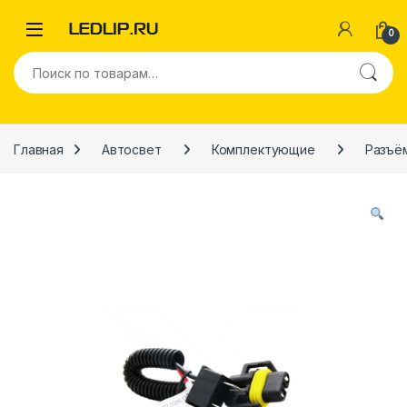
Перейти к навигации
Перейти к содержимому
0
Искать:
Главная
Автосвет
Комплектующие
Разъё