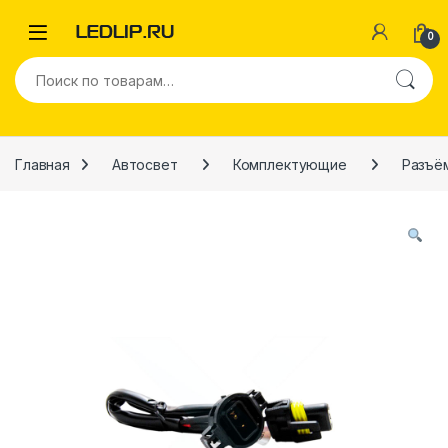
Перейти к навигации
Перейти к содержимому
0
Искать:
Главная
Автосвет
Комплектующие
Разъё