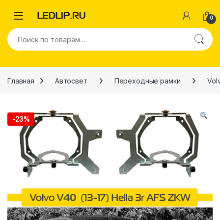
Перейти к навигации
Перейти к содержимому
0
Искать:
Главная
Автосвет
Переходные рамки
Vol
-
23%