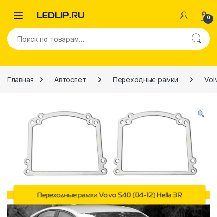
Перейти к навигации
Перейти к содержимому
0
Искать:
Главная
Автосвет
Переходные рамки
Vol