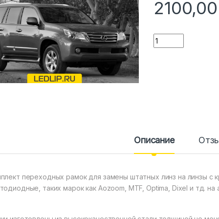
2100,0
Количество
Описание
Отз
плект переходных рамок для замены штатных линз на линзы с кр
тодиодные, таких марок как Aozoom, MTF, Optima, Dixel и тд. н
ки изготовлены из высококачественной стали толщиной не ме