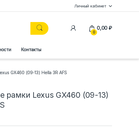
Личный кабинет
0,00
₽
0
ности
Контакты
xus GX460 (09-13) Hella 3R AFS
е рамки Lexus GX460 (09-13)
FS