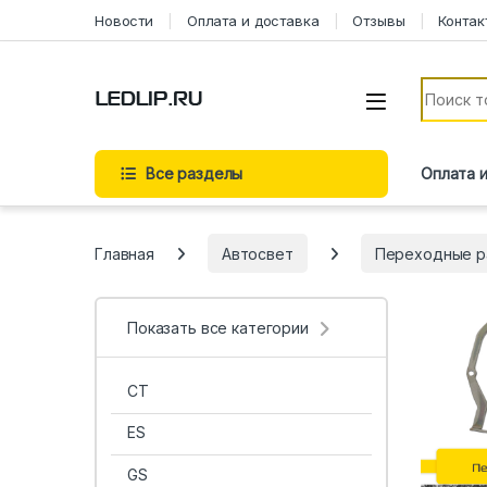
Перейти к навигации
Перейти к содержимому
Новости
Оплата и доставка
Отзывы
Контак
Искать:
Все разделы
Оплата 
Главная
Автосвет
Переходные р
Показать все категории
CT
ES
GS