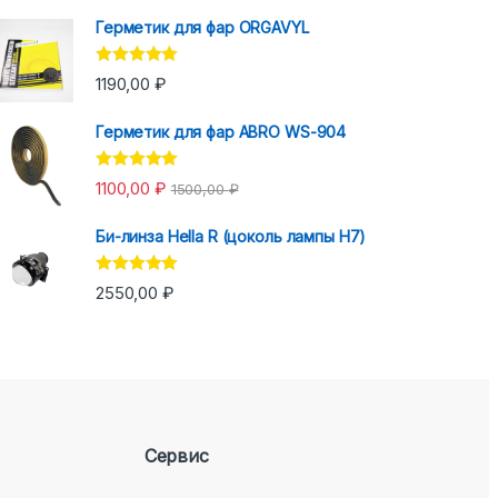
Герметик для фар ORGAVYL
Оценка
5.00
1190,00
₽
из 5
Герметик для фар ABRO WS-904
Оценка
5.00
1100,00
₽
1500,00
₽
из 5
Би-линза Hella R (цоколь лампы H7)
Оценка
5.00
2550,00
₽
из 5
Сервис