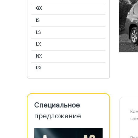
GX
IS
LS
LX
NX
RX
Специальное
Ком
предложение
све
Рам