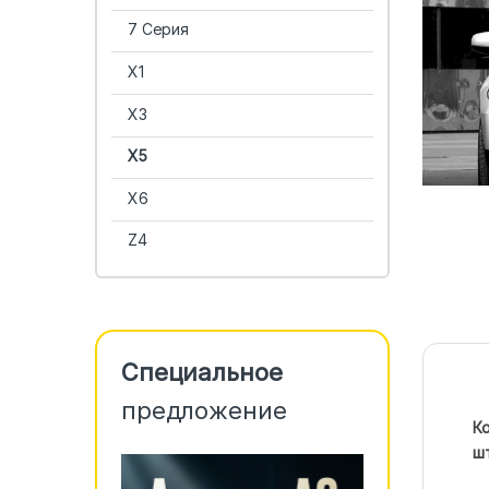
7 Серия
X1
X3
X5
X6
Z4
Специальное
предложение
Ко
ш