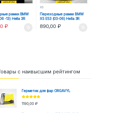
X5
дные рамки BMW
Переходные рамки BMW
06 -13) Hella 3R
X5 E53 (03-06) Hella 3R
00
₽
890,00
₽
Товары с наивысшим рейтингом
Герметик для фар ORGAVYL
Оценка
5.00
1190,00
₽
из 5