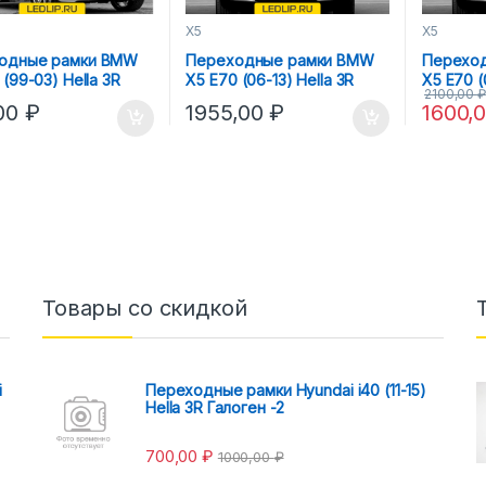
X5
X5
одные рамки BMW
Переходные рамки BMW
Перехо
 (99-03) Hella 3R
X5 Е70 (06-13) Hella 3R
X5 E70 (
2100,00
₽
AFS
,00
₽
1955,00
₽
1600,
Товары со скидкой
i
Переходные рамки Hyundai i40 (11-15)
Hella 3R Галоген -2
700,00
₽
1000,00
₽