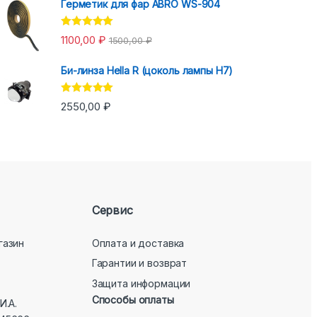
Герметик для фар ABRO WS-904
Оценка
5.00
1100,00
₽
1500,00
₽
из 5
Би-линза Hella R (цоколь лампы H7)
Оценка
5.00
2550,00
₽
из 5
Сервис
газин
Оплата и доставка
Гарантии и возврат
Защита информации
Способы оплаты
И.А.