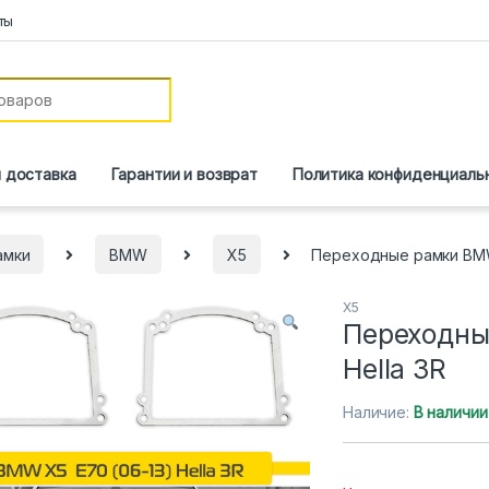
ты
и доставка
Гарантии и возврат
Политика конфиденциаль
амки
BMW
X5
Переходные рамки BMW 
X5
Переходны
Hella 3R
Наличие:
В наличии