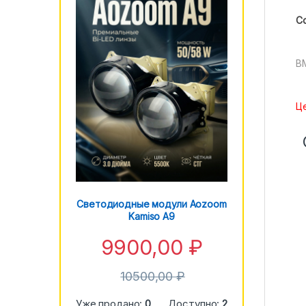
С
BM
Це
Светодиодные модули Aozoom
Kamiso A9
9900,00
₽
10500,00
₽
Уже продано:
0
Доступно:
2