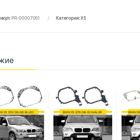
икул:
PR-00007051
Категория:
X5
жие