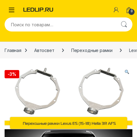
Перейти к навигации
Перейти к содержимому
0
Искать:
Главная
Автосвет
Переходные рамки
Lex
-
3%