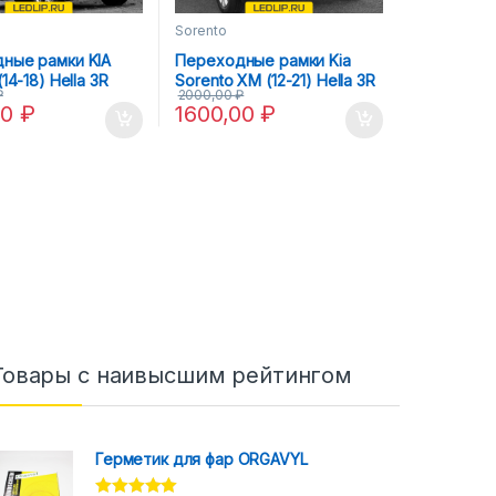
Sorento
ные рамки KIA
Переходные рамки Kia
14-18) Hella 3R
Sorento XM (12-21) Hella 3R
₽
2000,00
₽
Галоген
00
₽
1600,00
₽
Товары с наивысшим рейтингом
Герметик для фар ORGAVYL