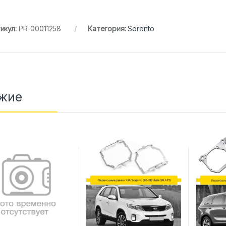
икул:
PR-00011258
Категория:
Sorento
жие