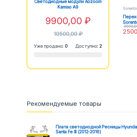
Светодиодные модули Aozoom
Kamiso A9
Sorent
Перех
9900,00
₽
Sorent
3000,
3R AFS 
250
10500,00
₽
Уже продано:
0
Доступно:
2
Рекомендуемые товары
Плата светодиодной Ресницы Hyunda
Santa Fe III (2012-2016)