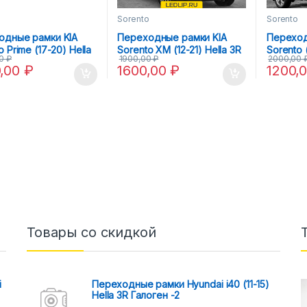
o
Sorento
Sorento
одные рамки KIA
Переходные рамки KIA
Переход
o Prime (17-20) Hella
Sorento XM (12-21) Hella 3R
Sorento (
00
₽
1900,00
₽
2000,00
Intellect
AFS
0,00
₽
1600,00
₽
1200,
Товары со скидкой
i
Переходные рамки Hyundai i40 (11-15)
Hella 3R Галоген -2