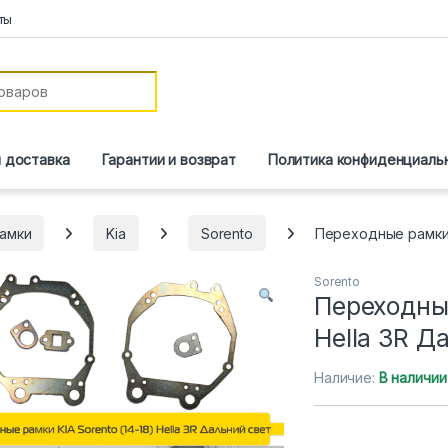
ты
и доставка
Гарантии и возврат
Политика конфиденциаль
амки
Kia
Sorento
Переходные рамки K
Sorento
Переходные
Hella 3R Д
Наличие:
В наличии