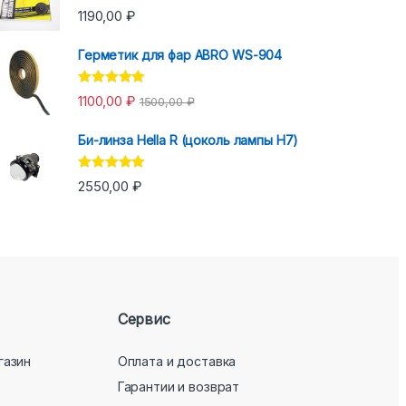
Оценка
5.00
1190,00
₽
из 5
Герметик для фар ABRO WS-904
Оценка
5.00
1100,00
₽
1500,00
₽
из 5
Би-линза Hella R (цоколь лампы H7)
Оценка
5.00
2550,00
₽
из 5
Сервис
газин
Оплата и доставка
Гарантии и возврат