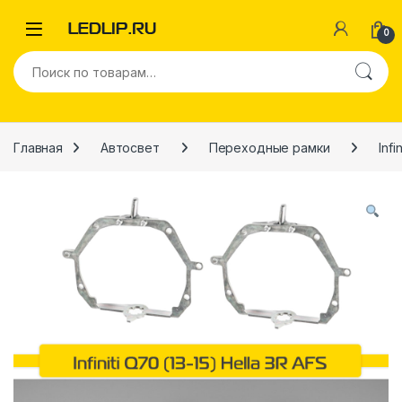
Перейти к навигации
Перейти к содержимому
0
Искать:
Главная
Автосвет
Переходные рамки
Infin