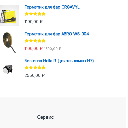
Герметик для фар ORGAVYL
Оценка
5.00
1190,00
₽
из 5
Герметик для фар ABRO WS-904
Оценка
5.00
1100,00
₽
1500,00
₽
из 5
Би-линза Hella R (цоколь лампы H7)
Оценка
5.00
2550,00
₽
из 5
Сервис