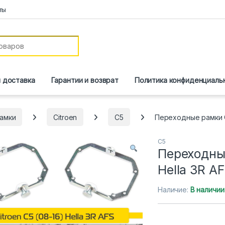
ты
и доставка
Гарантии и возврат
Политика конфиденциаль
амки
Citroen
C5
Переходные рамки Ci
C5
Переходные
Hella 3R A
Наличие:
В наличии