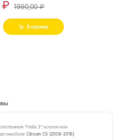
0
₽
1990,00
₽
В корзину
ывы
еплением “Hella 3”: ксенон или
а автомобиле
Citroen C5 (2008-2016)