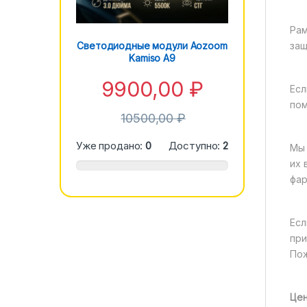
Рам
Светодиодные модули Aozoom
защ
Kamiso A9
9900,00
₽
Есл
пом
10500,00
₽
Уже продано:
0
Доступно:
2
Мы 
их 
фар
Есл
при
Пож
Цен