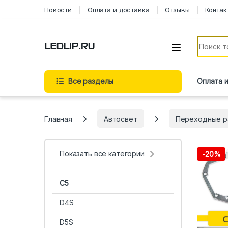
Перейти к навигации
Перейти к содержимому
Новости
Оплата и доставка
Отзывы
Контак
Искать:
Все разделы
Оплата 
Главная
Автосвет
Переходные р
Показать все категории
-
20%
C5
D4S
D5S