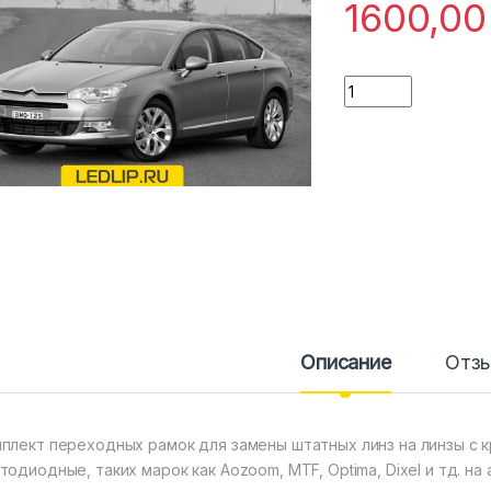
1600,0
Количество
Описание
Отз
плект переходных рамок для замены штатных линз на линзы с кр
тодиодные, таких марок как Aozoom, MTF, Optima, Dixel и тд. н