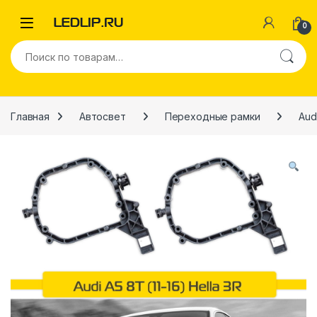
Перейти к навигации
Перейти к содержимому
0
Искать:
Главная
Автосвет
Переходные рамки
Aud