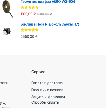
Герметик для фар ABRO WS-904
Оценка
5.00
1100,00
₽
1500,00
₽
из 5
Би-линза Hella R (цоколь лампы H7)
Оценка
5.00
2550,00
₽
из 5
Сервис
газин
Оплата и доставка
Гарантии и возврат
Защита информации
Способы оплаты
И.А.