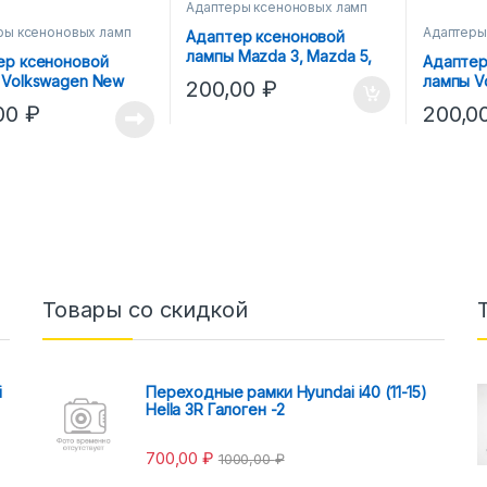
Адаптеры ксеноновых ламп
ры ксеноновых ламп
Адаптеры
Адаптер ксеноновой
лампы Mazda 3, Mazda 5,
ер ксеноновой
Адаптер
Mazda 6, Mazda CX-7 под
 Volkswagen New
лампы Vo
200,00
₽
H7 Тип-2
H7
Touran, 
,00
₽
200,0
Scirocc
Товары со скидкой
i
Переходные рамки Hyundai i40 (11-15)
Hella 3R Галоген -2
700,00
₽
1000,00
₽