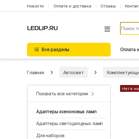
Перейти к навигации
Перейти к содержимому
Новости
Оплата и доставка
Отзывы
Контак
Искать:
Все разделы
Оплата 
Главная
Автосвет
Комплектующ
Нет в н
Показать все категории
Адаптеры ксеноновых ламп
Адаптеры светодиодных ламп
Для наборов