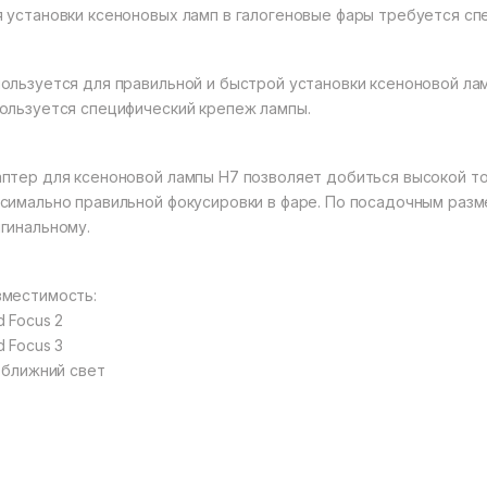
 установки ксеноновых ламп в галогеновые фары требуется сп
ользуется для правильной и быстрой установки ксеноновой лам
ользуется специфический крепеж лампы.
птер для ксеноновой лампы H7 позволяет добиться высокой то
симально правильной фокусировки в фаре. По посадочным раз
гинальному.
местимость:
d Focus 2
d Focus 3
t ближний свет