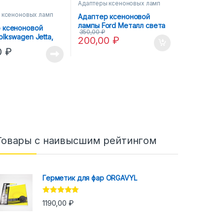
Адаптеры ксеноновых ламп
 ксеноновых ламп
Адаптер ксеноновой
лампы Ford Металл света
 ксеноновой
350,00
₽
H1
lkswagen Jetta,
200,00
₽
Opel Corsa C,
0
₽
o-H7
Товары с наивысшим рейтингом
Герметик для фар ORGAVYL
Оценка
5.00
1190,00
₽
из 5