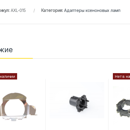
икул:
AXL-015
Категория:
Адаптеры ксеноновых ламп
жие
 наличии
Нет в н