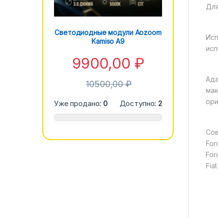
Для
Светодиодные модули Aozoom
Исп
Kamiso A9
исп
9900,00
₽
Ада
10500,00
₽
мак
ори
Уже продано:
0
Доступно:
2
Сов
For
For
Fia