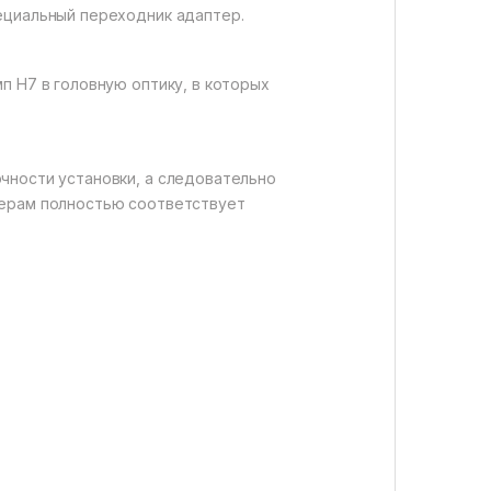
ециальный переходник адаптер.
п Н7 в головную оптику, в которых
чности установки, а следовательно
мерам полностью соответствует