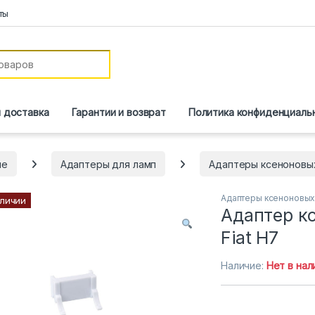
ты
и доставка
Гарантии и возврат
Политика конфиденциаль
ие
Адаптеры для ламп
Адаптеры ксеноновы
Адаптеры ксеноновых
аличии
Адаптер кс
Fiat H7
Наличие:
Нет в нал