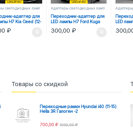
ры светодиодных ламп
Адаптеры светодиодных ламп
Адаптеры
одник-адаптер для
Переходник-адаптер для
Переход
мпы H7 Kia Ceed (12-
LED лампы H7 Ford Kuga
LED лам
льний свет
(16-22)
Passat B6
,00
₽
300,00
₽
300,0
Товары со скидкой
i
Переходные рамки Hyundai i40 (11-15)
Hella 3R Галоген -2
700,00
₽
1000,00
₽