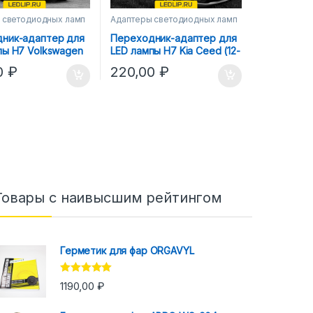
 светодиодных ламп
Адаптеры светодиодных ламп
ник-адаптер для
Переходник-адаптер для
пы H7 Volkswagen
LED лампы H7 Kia Ceed (12-
 (05-11)
15) ближний свет
0
₽
220,00
₽
Товары с наивысшим рейтингом
Герметик для фар ORGAVYL
Оценка
5.00
1190,00
₽
из 5