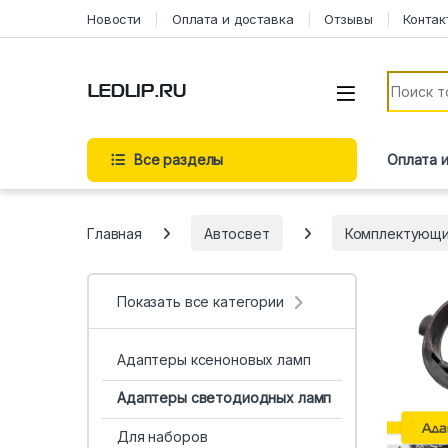
Перейти к навигации
Перейти к содержимому
Новости
Оплата и доставка
Отзывы
Контак
Искать:
Все разделы
Оплата 
Главная
Автосвет
Комплектующ
Показать все категории
Адаптеры ксеноновых ламп
Адаптеры светодиодных ламп
Для наборов