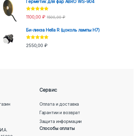
Герметик для фар ABRO WS-904
Оценка
5.00
1100,00
₽
1500,00
₽
из 5
Би-линза Hella R (цоколь лампы H7)
Оценка
5.00
2550,00
₽
из 5
Сервис
газин
Оплата и доставка
Гарантии и возврат
Защита информации
Способы оплаты
И.А.