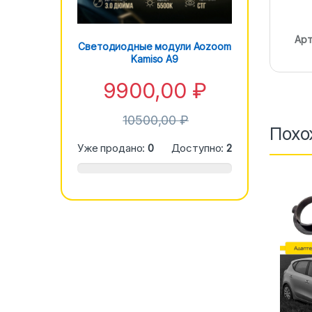
Арт
Светодиодные модули Aozoom
Kamiso A9
9900,00
₽
10500,00
₽
Похо
Уже продано:
0
Доступно:
2