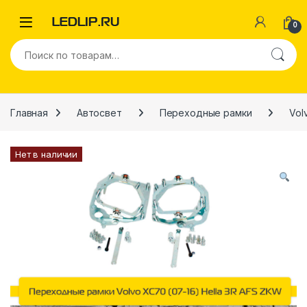
Перейти к навигации
Перейти к содержимому
0
Искать:
Главная
Автосвет
Переходные рамки
Vol
Нет в наличии