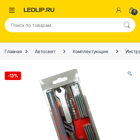
Перейти к навигации
Перейти к содержимому
0
Искать:
Главная
Автосвет
Комплектующие
Инстр
-
13%