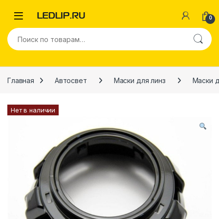
Перейти к навигации
Перейти к содержимому
0
Искать:
Главная
Автосвет
Маски для линз
Маски д
Нет в наличии