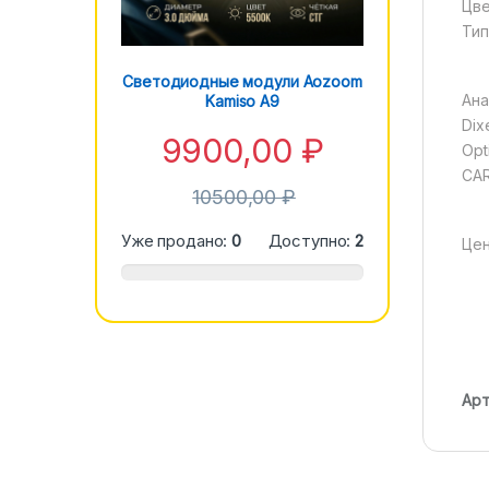
Цве
Тип
Светодиодные модули Aozoom
Ана
Kamiso A9
Dix
9900,00
₽
Opt
CAR
10500,00
₽
Уже продано:
0
Доступно:
2
Цен
Арт