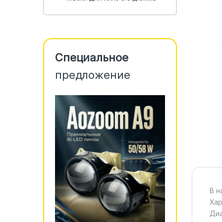
Специальное
предложение
В н
Хар
Диа