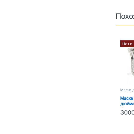
Похо
Нет в
Маски д
Маска 
дюйма
300