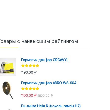
Товары с наивысшим рейтингом
Герметик для фар ORGAVYL
Оценка
5.00
1190,00
₽
из 5
Герметик для фар ABRO WS-904
Оценка
5.00
1100,00
₽
1500,00
₽
из 5
Би-линза Hella R (цоколь лампы H7)