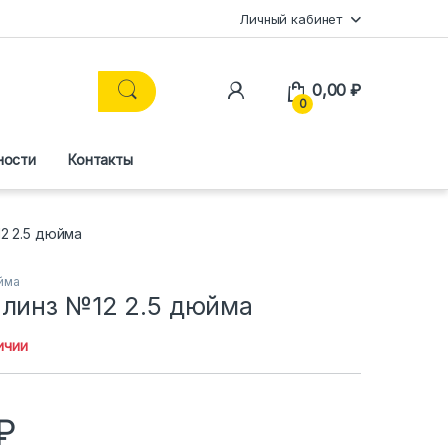
Личный кабинет
0,00
₽
0
ности
Контакты
2 2.5 дюйма
юйма
 линз №12 2.5 дюйма
ичии
₽