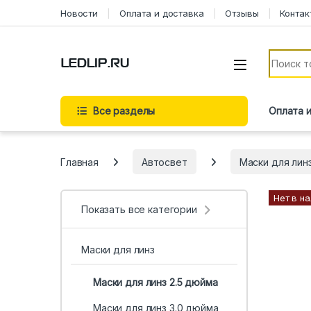
Перейти к навигации
Перейти к содержимому
Новости
Оплата и доставка
Отзывы
Контак
Искать:
Все разделы
Оплата 
Главная
Автосвет
Маски для лин
Нет в н
Показать все категории
Маски для линз
Маски для линз 2.5 дюйма
Маски для линз 3.0 дюйма