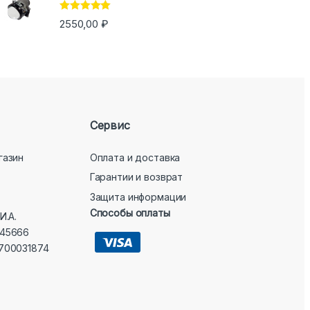
Оценка
5.00
2550,00
₽
из 5
Сервис
газин
Оплата и доставка
Гарантии и возврат
Защита информации
Способы оплаты
И.А.
45666
700031874