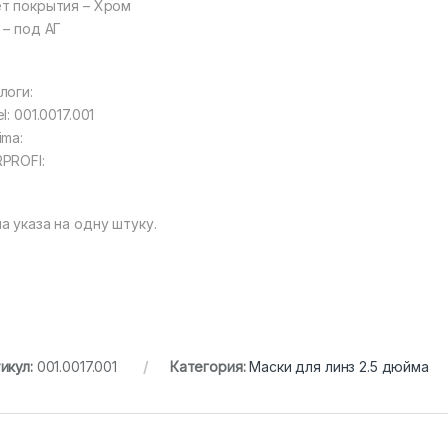
т покрытия – Хром
 – под АГ
логи:
el: 001.0017.001
ima:
PROFI:
а указа на одну штуку.
икул:
001.0017.001
Категория:
Маски для линз 2.5 дюйма