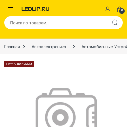
Перейти к навигации
Перейти к содержимому
0
Искать:
Главная
Автоэлектроника
Автомобильные Устро
Нет в наличии