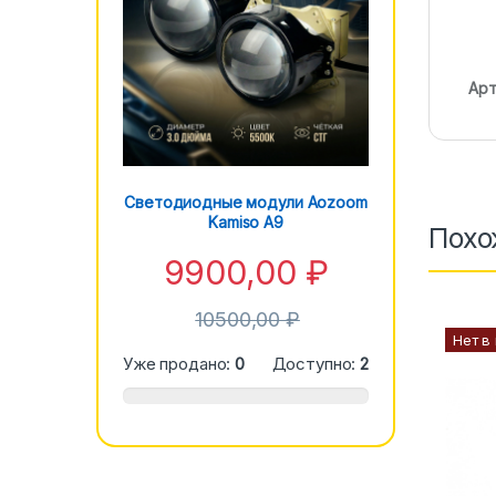
Арт
Светодиодные модули Aozoom
Kamiso A9
Похо
9900,00
₽
10500,00
₽
Нет в
Уже продано:
0
Доступно:
2