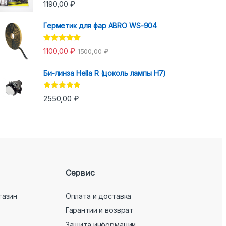
Оценка
5.00
1190,00
₽
из 5
Герметик для фар ABRO WS-904
Оценка
5.00
1100,00
₽
1500,00
₽
из 5
Би-линза Hella R (цоколь лампы H7)
Оценка
5.00
2550,00
₽
из 5
Сервис
газин
Оплата и доставка
Гарантии и возврат
Защита информации