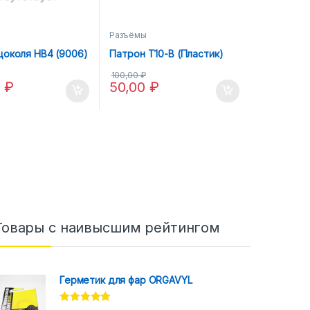
Разъёмы
цоколя HB4 (9006)
Патрон Т10-B (Пластик)
100,00
₽
0
₽
50,00
₽
Товары с наивысшим рейтингом
Герметик для фар ORGAVYL