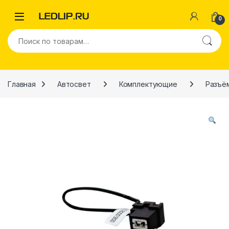
Перейти к навигации
Перейти к содержимому
0
Искать:
Главная
Автосвет
Комплектующие
Разъё