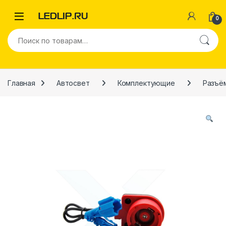
Перейти к навигации
Перейти к содержимому
0
Искать:
Главная
Автосвет
Комплектующие
Разъё