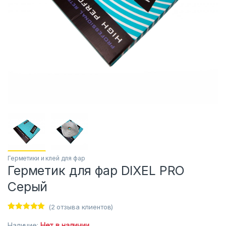
Герметики и клей для фар
Герметик для фар DIXEL PRO
Серый
(
2
отзыва клиентов)
Рейтинг
2
5.00
из 5 на
Наличие:
Нет в наличии