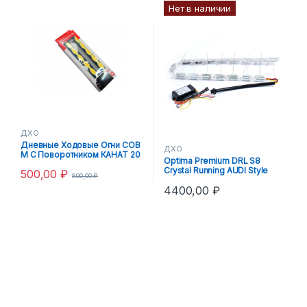
Нет в наличии
ДХО
Дневные Ходовые Огни COB
ДХО
M С Поворотником КАНАТ 20
Optima Premium DRL S8
CM. Черный корпус 12V
Crystal Running AUDI Style
500,00
₽
800,00
₽
4400,00
₽