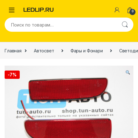
0
Главная
Автосвет
Фары и Фонари
Светоди
-
7%