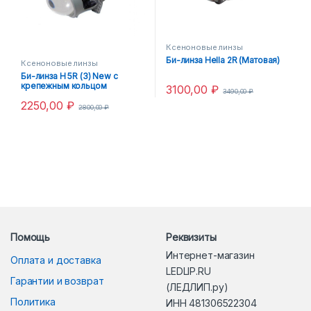
Ксеноновые линзы
Би-линза Hella 2R (Матовая)
Ксеноновые линзы
Би-линза H 5R (3) New с
крепежным кольцом
3100,00
₽
3490,00
₽
D1/D2/D3/D4
2250,00
₽
2800,00
₽
Помощь
Реквизиты
Интернет-магазин
Оплата и доставка
LEDLIP.RU
Гарантии и возврат
(ЛЕДЛИП.ру)
Политика
ИНН 481306522304