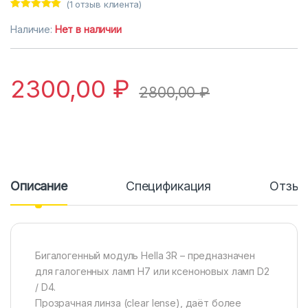
(
1
отзыв клиента)
Рейтинг
1
5.00
из 5 на
Наличие:
Нет в наличии
основе
опроса
пользовател
я
2300,00
₽
2800,00
₽
Описание
Спецификация
Отзы
Бигалогенный модуль Hella 3R – предназначен
для галогенных ламп H7 или ксеноновых ламп D2
/ D4.
Прозрачная линза (clear lense), даёт более