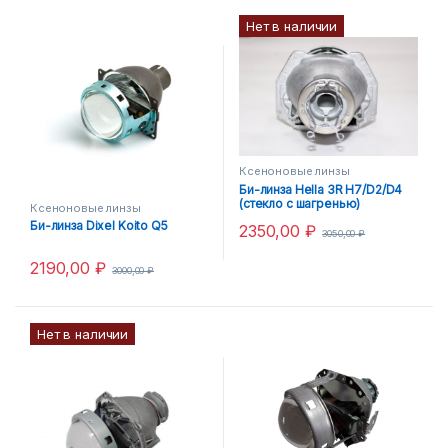
Нет в наличии
Ксеноновые линзы
Би-линза Hella 3R H7/D2/D4
(стекло с шагренью)
Ксеноновые линзы
Би-линза Dixel Koito Q5
2350,00
₽
3050,00
₽
2190,00
₽
3000,00
₽
Нет в наличии