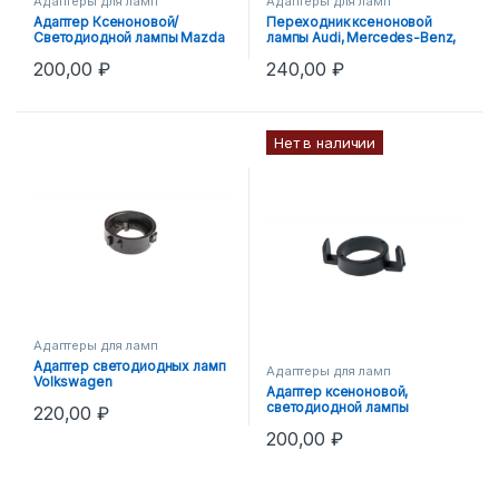
Адаптеры для ламп
Адаптеры для ламп
Адаптер Ксеноновой/
Переходник ксеноновой
Светодиодной лампы Mazda
лампы Audi, Mercedes-Benz,
3, 5, 6, CX-5, CX-7 (TYPE-2)
Buick,Opel,Saab, Bmw
200,00
₽
240,00
₽
под H7
Нет в наличии
Адаптеры для ламп
Адаптер светодиодных ламп
Адаптеры для ламп
Volkswagen
Адаптер ксеноновой,
Golf,Passat,Tiguan,Jetta
светодиодной лампы
220,00
₽
Ford,Peugeot,Citroen H7
200,00
₽