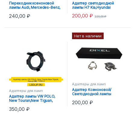
Переходник ксеноновой
Адаптер светодиодной
лампы Audi, Mercedes-Benz,
лампы H7 Kia,Hyundai
Buick,Opel,Saab, Bmw
200,00
₽
240,00
₽
220,00
₽
Нет в наличии
Адаптеры для ламп
Адаптер Ксеноновой/
Адаптеры для ламп
Светодиодной лампы
Адаптер лампы VW POLO,
Mercedes B,C,GLA,ML Н7 –
New Touran,New Tiguan,
200,00
₽
Тип №2
Passat B8, TYPE-2
350,00
₽