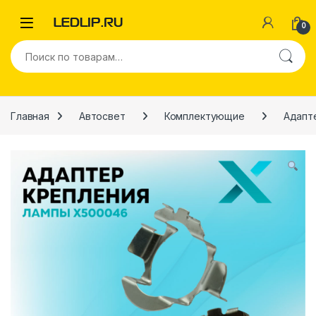
Перейти к навигации
Перейти к содержимому
0
Искать:
Главная
Автосвет
Комплектующие
Адапт